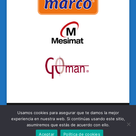
Usamos cookies para asegurar que te damos la mejor
experiencia en nuestra web. Si continúas usando este sitio,
Autovía de Logroño, km. 8,700 - Pol. Ruiseñores II,
asumiremos que estás de acuerdo con ello.
nave 10 - 50011 ZARAGOZA - Tel. 976 46 22 21 - Fax:
Aceptar
Política de cookies
976 46 22 31 -
Politica de privacidad
-
Aviso Legal