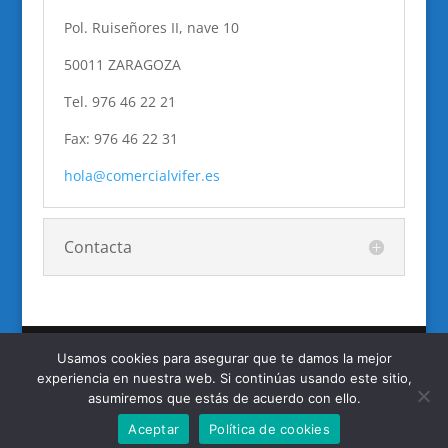
Pol. Ruiseñores II, nave 10
50011 ZARAGOZA
Tel. 976 46 22 21
Fax: 976 46 22 31
hola@comercialvifer.es
Contacta
Usamos cookies para asegurar que te damos la mejor
experiencia en nuestra web. Si continúas usando este sitio,
Autovía de Logroño, km. 8,700 - Pol. Ruiseñores II,
asumiremos que estás de acuerdo con ello.
nave 10 - 50011 ZARAGOZA - Tel. 976 46 22 21 - Fax:
Aceptar
Política de cookies
976 46 22 31 -
Politica de privacidad
-
Aviso Legal