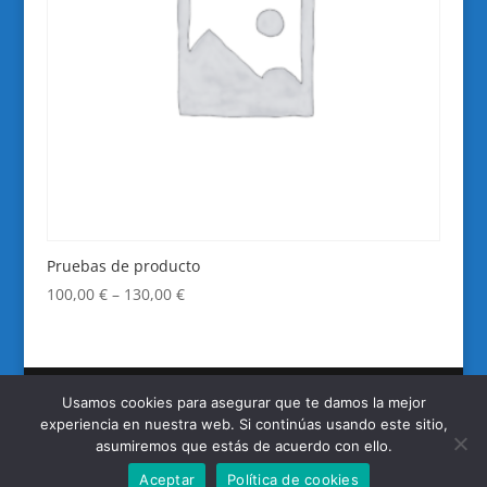
Pruebas de producto
100,00
€
–
130,00
€
Usamos cookies para asegurar que te damos la mejor
experiencia en nuestra web. Si continúas usando este sitio,
Autovía de Logroño, km. 8,700 - Pol. Ruiseñores II,
asumiremos que estás de acuerdo con ello.
nave 10 - 50011 ZARAGOZA - Tel. 976 46 22 21 - Fax:
Aceptar
Política de cookies
976 46 22 31 -
Politica de privacidad
-
Aviso Legal